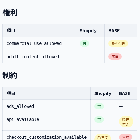
権利
項目
Shopify
BASE
commercial_use_allowed
可
条件付き
—
adult_content_allowed
不可
制約
項目
Shopify
BASE
—
ads_allowed
可
条件
api_available
可
付き
条件付
checkout_customization_available
不可