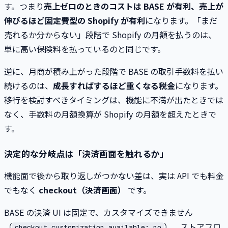
す。つまり
売上ゼロのときのコストは BASE が有利、売上が
伸びるほど固定費型の Shopify が有利
になります。「まだ
売れるか分からない」段階で Shopify の月額を払うのは、
単に高い保険料を払っているのと同じです。
逆に、月商が積み上がった段階で BASE の取引手数料を払い
続けるのは、
成長すればするほど重くなる税金
になります。
移行を検討すべきタイミングは、機能に不満が出たときでは
なく、手数料の月額換算が Shopify の月額を超えたときで
す。
決定的な分岐点は「決済画面を触れるか」
機能面で後から取り返しがつかない差は、実は API でも料金
でもなく
checkout（決済画面）
です。
BASE の決済 UI は固定で、カスタマイズできません
（
）。ストアフロ
checkout_customization_available: no