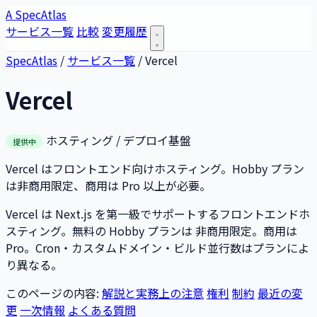
A
SpecAtlas
サービス一覧
比較
変更履歴
SpecAtlas
/
サービス一覧
/
Vercel
Vercel
ホスティング / デプロイ基盤
提供中
Vercel はフロントエンド向けホスティング。Hobby プラン
は非商用限定、商用は Pro 以上が必要。
Vercel は Next.js を第一級でサポートするフロントエンドホ
スティング。無料の Hobby プランは 非商用限定。商用は
Pro。Cron・カスタムドメイン・ビルド並行数はプランによ
り異なる。
このページの内容:
解説と実務上の注意
権利
制約
最近の変
更
一次情報
よくある質問