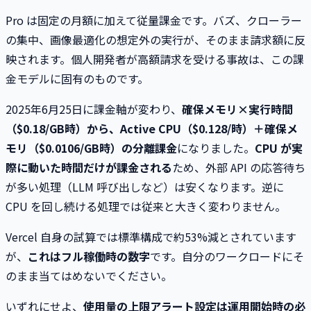
Pro は固定の月額に加えて従量課金です。バズ、クローラー
の集中、画像最適化の想定外の実行が、そのまま請求額に反
映されます。個人開発者が高額請求を受ける事故は、この課
金モデルに固有のものです。
2025年6月25日に課金軸が変わり、
確保メモリ×実行時間
（$0.18/GB時）から、Active CPU（$0.128/時）＋確保メ
モリ（$0.0106/GB時）の分離課金
になりました。
CPU が実
際に動いた時間だけが課金される
ため、外部 API の応答待ち
が多い処理（LLM 呼び出しなど）は安くなります。逆に
CPU を回し続ける処理では従来と大きく変わりません。
Vercel 自身の試算では標準構成で約53%減とされています
が、
これはフル稼働時の数字
です。自分のワークロードにそ
のまま当てはめないでください。
いずれにせよ、
使用量の上限アラート設定は運用開始時の必