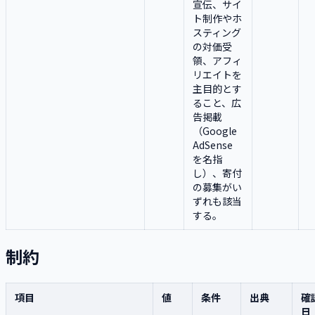
宣伝、サイ
ト制作やホ
スティング
の対価受
領、アフィ
リエイトを
主目的とす
ること、広
告掲載
（Google
AdSense
を名指
し）、寄付
の募集がい
ずれも該当
する。
制約
項目
値
条件
出典
確
日