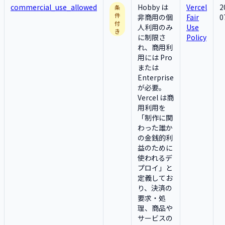
commercial_use_allowed
Hobby は
Vercel
2
条
件
非商用の個
Fair
0
付
人利用のみ
Use
き
に制限さ
Policy
れ、商用利
用には Pro
または
Enterprise
が必要。
Vercel は商
用利用を
「制作に関
わった誰か
の金銭的利
益のために
使われるデ
プロイ」と
定義してお
り、決済の
要求・処
理、商品や
サービスの