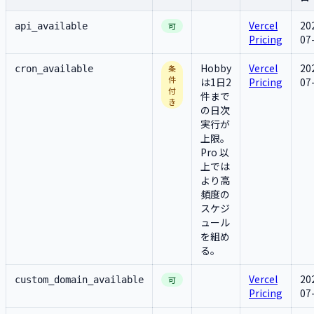
Vercel
20
api_available
可
Pricing
07
Hobby
Vercel
20
条
cron_available
件
は1日2
Pricing
07
付
件まで
き
の日次
実行が
上限。
Pro 以
上では
より高
頻度の
スケジ
ュール
を組め
る。
Vercel
20
custom_domain_available
可
Pricing
07