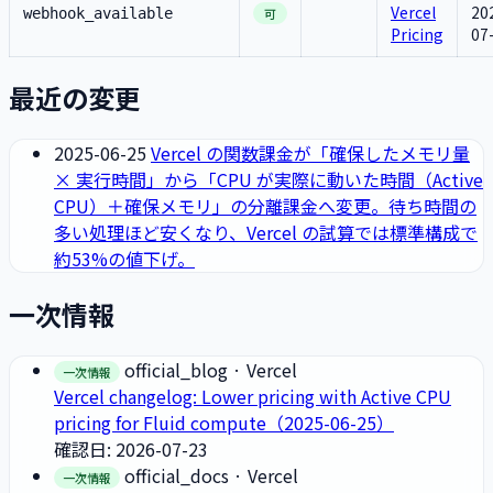
Vercel
20
webhook_available
可
Pricing
07
最近の変更
2025-06-25
Vercel の関数課金が「確保したメモリ量
× 実行時間」から「CPU が実際に動いた時間（Active
CPU）＋確保メモリ」の分離課金へ変更。待ち時間の
多い処理ほど安くなり、Vercel の試算では標準構成で
約53%の値下げ。
一次情報
official_blog
· Vercel
一次情報
Vercel changelog: Lower pricing with Active CPU
pricing for Fluid compute（2025-06-25）
確認日: 2026-07-23
official_docs
· Vercel
一次情報