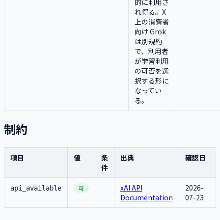
的に利用さ
れ得る。X
上の消費者
向け Grok
は別規約
で、利用者
が学習利用
の可否を選
択する形に
なってい
る。
制約
項目
値
条
出典
確認日
件
xAI API
2026-
api_available
可
Documentation
07-23