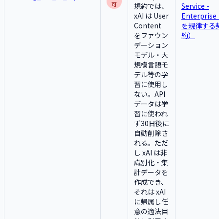
可
規約では、
Service -
xAI は User
Enterpris
Content
を規律する
をファウン
約）
デーション
モデル・大
規模言語モ
デル等の学
習に使用し
ない。API
データは学
習に使われ
ず30日後に
自動削除さ
れる。ただ
し xAI は非
識別化・集
計データを
作成でき、
それは xAI
に帰属し任
意の適法目