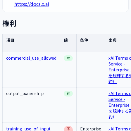
https://docs.x.ai
権利
項目
値
条件
出典
commercial_use_allowed
xAI Terms o
可
Service -
Enterpris
を規律する
約）
xAI Terms o
output_ownership
可
Service -
Enterpris
を規律する
約）
training_use_of_input
Enterprise
xAI Terms o
不